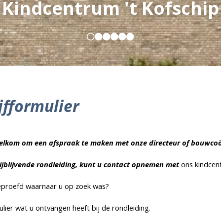
Kernwaarde: vertrouwe
Kindcentrum 't Kofschip
jfformulier
welkom om een afspraak te maken met onze directeur of bouwcoö
ijblijvende rondleiding, kunt u contact opnemen met
ons kindce
geproefd waarnaar u op zoek was?
lier wat u ontvangen heeft bij de rondleiding.