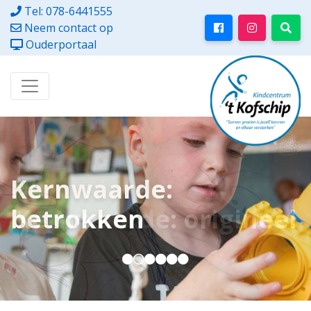
Tel: 078-6441555
Neem contact op
Ouderportaal
Kernwaarde:
betrokken
Kernwaarde: origineel