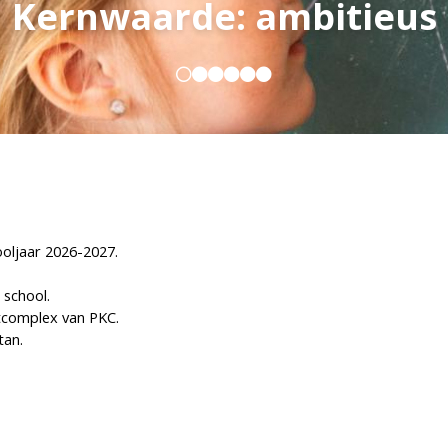
Kernwaarde: betrokken
Kernwaarde: ambitieus
oljaar 2026-2027.
 school.
tcomplex van PKC.
tan.