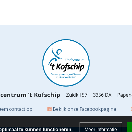
centrum 't Kofschip
Zuidkil 57
3356 DA
Papen
em contact op
Bekijk onze Facebookpagina
ptimaal te kunnen functioneren.
Meer informatie