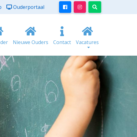
p
Ouderportaal
nder
Nieuwe Ouders
Contact
Vacatures